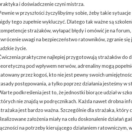
praktyka i doświadczenie czyni mistrza.
Pewnie w przyszłości życzylibyśmy sobie, żeby takie sytuacje 
nigdy tego zupełnie wykluczyć. Dlatego tak ważne są szkoleni
kompetencje strażaków, wyłapać błędy i omówić je na forum, ab
zwrócenie uwagi na bezpieczeństwo ratowników, zgranie się 
ludzkie życie.
Ćwiczenia praktyczne najlepiej przygotowują strażaków do d
teoretyczną pod wpływem nerwów, adrenaliny mogą popełnić s
ratowany przez kogoś, kto nie jest pewny swoich umiejętności
zasady postępowania, a tylko poprzez działania jesteśmy w st
Warte podkreślenia jest to, że jednostki biorące udział w szk
których nie znajdą w podręcznikach. Każda nawet drobna info
strażaka jest bardzo ważna. Szczególnie dla strażaka, który c
Realizowane założenia miały na celu doskonalenie działań gaś
łączności na potrzeby kierującego działaniem ratowniczym, 