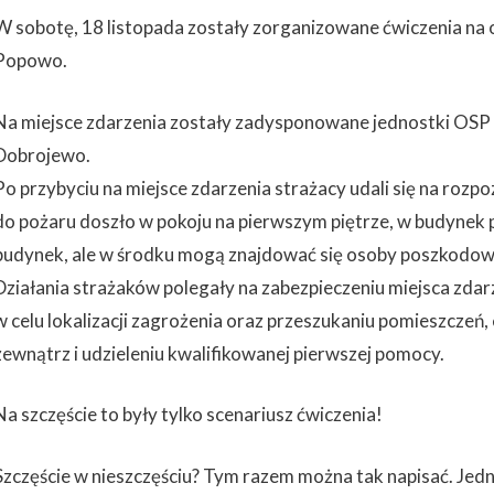
W sobotę, 18 listopada zostały zorganizowane ćwiczenia na
Popowo.
Na miejsce zdarzenia zostały zadysponowane jednostki OSP
Dobrojewo.
Po przybyciu na miejsce zdarzenia strażacy udali się na rozpo
do pożaru doszło w pokoju na pierwszym piętrze, w budynek p
budynek, ale w środku mogą znajdować się osoby poszkodow
Działania strażaków polegały na zabezpieczeniu miejsca zda
w celu lokalizacji zagrożenia oraz przeszukaniu pomieszcze
zewnątrz i udzieleniu kwalifikowanej pierwszej pomocy.
Na szczęście to były tylko scenariusz ćwiczenia!
Szczęście w nieszczęściu? Tym razem można tak napisać. Jed