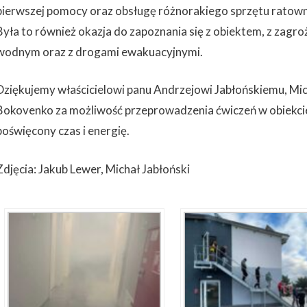
pierwszej pomocy oraz obsługę różnorakiego sprzętu ratown
Była to również okazja do zapoznania się z obiektem, z za
wodnym oraz z drogami ewakuacyjnymi.
Dziękujemy właścicielowi panu Andrzejowi Jabłońskiemu, Mic
Bokovenko za możliwość przeprowadzenia ćwiczeń w obiekci
poświęcony czas i energię.
Zdjęcia: Jakub Lewer, Michał Jabłoński