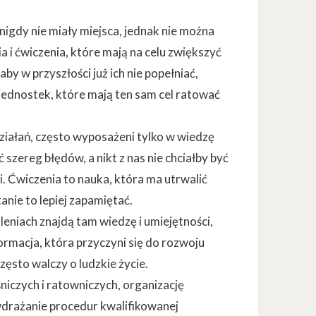
nigdy nie miały miejsca, jednak nie można
a i ćwiczenia, które mają na celu zwiększyć
y w przyszłości już ich nie popełniać,
jednostek, które mają ten sam cel ratować
ziałań, często wyposażeni tylko w wiedzę
zereg błędów, a nikt z nas nie chciałby być
. Ćwiczenia to nauka, która ma utrwalić
anie to lepiej zapamiętać.
oleniach znajdą tam wiedzę i umiejętności,
rmacja, która przyczyni się do rozwoju
zęsto walczy o ludzkie życie.
niczych i ratowniczych, organizację
wdrażanie procedur kwalifikowanej