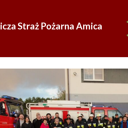
Skip
to
content
icza Straż Pożarna Amica