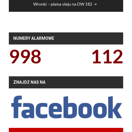
Wronki – plama oleju na DW 182
NUMERY ALARMOWE
998
112
ZNAJDŹ NAS NA