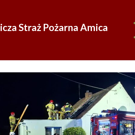
Skip
to
content
icza Straż Pożarna Amica