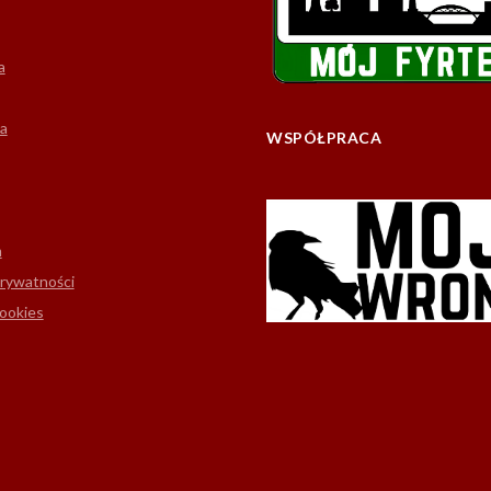
a
a
WSPÓŁPRACA
m
prywatności
cookies