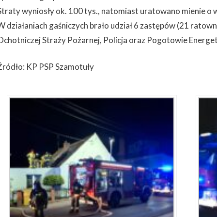
Straty wyniosły ok. 100 tys., natomiast uratowano mienie o w
W działaniach gaśniczych brało udział 6 zastępów (21 ratow
Ochotniczej Straży Pożarnej, Policja oraz Pogotowie Energe
Źródło: KP PSP Szamotuły