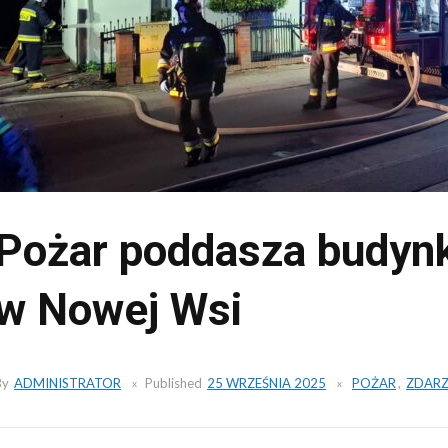
Pożar poddasza budyn
w Nowej Wsi
By
ADMINISTRATOR
Published
25 WRZEŚNIA 2025
POŻAR
,
ZDARZ