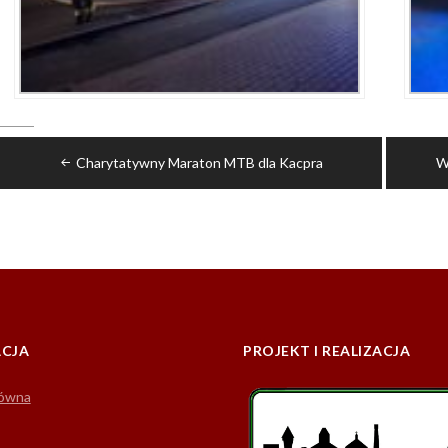
Nawigacja
Charytatywny Maraton MTB dla Kacpra
W
wpisu
CJA
PROJEKT I REALIZACJA
łówna