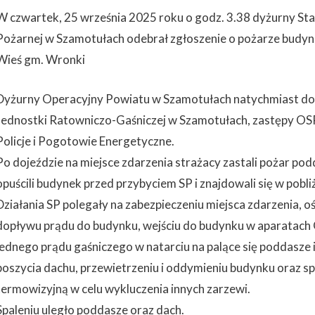
W czwartek, 25 września 2025 roku o godz. 3.38 dyżurny S
Pożarnej w Szamotułach odebrał zgłoszenie o pożarze budy
Wieś gm. Wronki
Dyżurny Operacyjny Powiatu w Szamotułach natychmiast do 
Jednostki Ratowniczo-Gaśniczej w Szamotułach, zastępy O
Policje i Pogotowie Energetyczne.
Po dojeździe na miejsce zdarzenia strażacy zastali pożar p
opuścili budynek przed przybyciem SP i znajdowali się w pob
Działania SP polegały na zabezpieczeniu miejsca zdarzenia, oś
dopływu prądu do budynku, wejściu do budynku w aparatach O
jednego prądu gaśniczego w natarciu na palące się poddasze i
poszycia dachu, przewietrzeniu i oddymieniu budynku oraz 
termowizyjną w celu wykluczenia innych zarzewi.
Spaleniu uległo poddasze oraz dach.