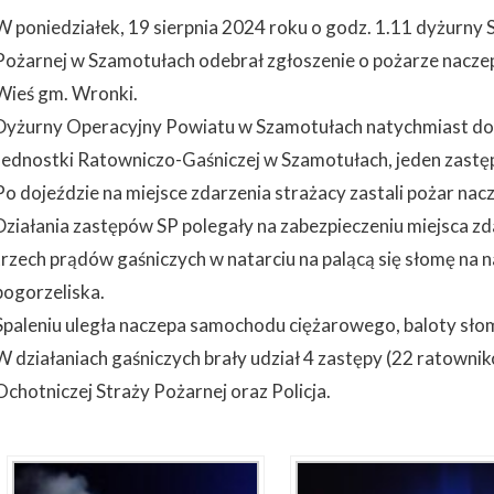
W poniedziałek, 19 sierpnia 2024 roku o godz. 1.11 dyżurn
Pożarnej w Szamotułach odebrał zgłoszenie o pożarze nacze
Wieś gm. Wronki.
Dyżurny Operacyjny Powiatu w Szamotułach natychmiast do 
Jednostki Ratowniczo-Gaśniczej w Szamotułach, jeden zast
Po dojeździe na miejsce zdarzenia strażacy zastali pożar nacz
Działania zastępów SP polegały na zabezpieczeniu miejsca zda
trzech prądów gaśniczych w natarciu na palącą się słomę na n
pogorzeliska.
Spaleniu uległa naczepa samochodu ciężarowego, baloty słom
W działaniach gaśniczych brały udział 4 zastępy (22 ratowni
Ochotniczej Straży Pożarnej oraz Policja.