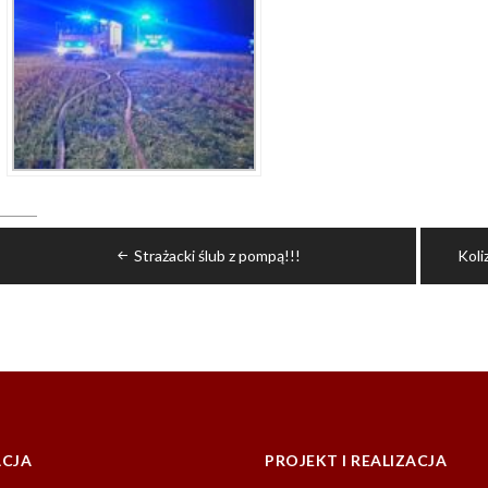
Nawigacja
Strażacki ślub z pompą!!!
Koli
wpisu
CJA
PROJEKT I REALIZACJA