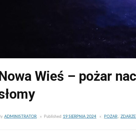
Nowa Wieś – pożar nac
słomy
By
ADMINISTRATOR
Published
19 SIERPNIA 2024
POŻAR
,
ZDARZE