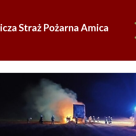
Skip
to
content
icza Straż Pożarna Amica