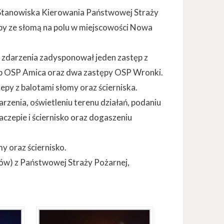
y Stanowiska Kierowania Państwowej Straży
py ze słomą na polu w miejscowości Nowa
zdarzenia zadysponował jeden zastęp z
ęp OSP Amica oraz dwa zastępy OSP Wronki.
epy z balotami słomy oraz ścierniska.
rzenia, oświetleniu terenu działań, podaniu
aczepie i ściernisko oraz dogaszeniu
y oraz ściernisko.
ków) z Państwowej Straży Pożarnej,