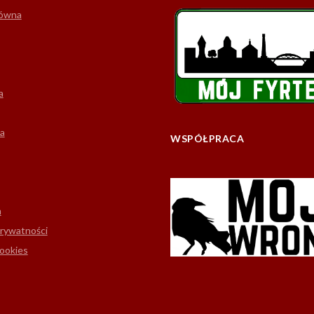
łówna
a
a
WSPÓŁPRACA
m
prywatności
cookies