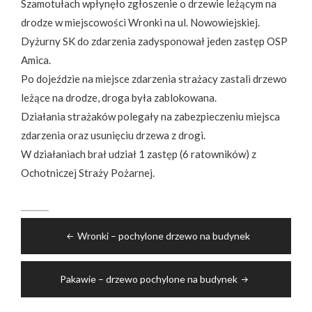
Szamotułach wpłynęło zgłoszenie o drzewie leżącym na
drodze w miejscowości Wronki na ul. Nowowiejskiej.
Dyżurny SK do zdarzenia zadysponował jeden zastęp OSP
Amica.
Po dojeździe na miejsce zdarzenia strażacy zastali drzewo
leżące na drodze, droga była zablokowana.
Działania strażaków polegały na zabezpieczeniu miejsca
zdarzenia oraz usunięciu drzewa z drogi.
W działaniach brał udział 1 zastęp (6 ratowników) z
Ochotniczej Straży Pożarnej.
Nawigacja
Wronki – pochylone drzewo na budynek
wpisu
Pakawie – drzewo pochylone na budynek