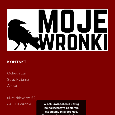
KONTAKT
Ochotnicza
Straż Pożarna
Amica
ul. Mickiewicza 52
64-510 Wronki
W celu świadczenia usług
na najwyższym poziomie
stosujemy pliki cookies.